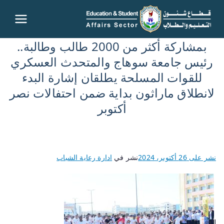
قطاع
بمشاركة أكثر من 2000 طالب وطالبة..
شئون
رئيس جامعة سوهاج والمتحدث العسكري
للقوات المسلحة يطلقان إشارة البدء
التعليم
لانطلاق ماراثون بداية ضمن احتفالات نصر
والطلاب
أكتوبر
– جامعة
سوهاج
نشر على
26 أكتوبر، 2024
نشر في
ادارة رعاية الشباب
ا