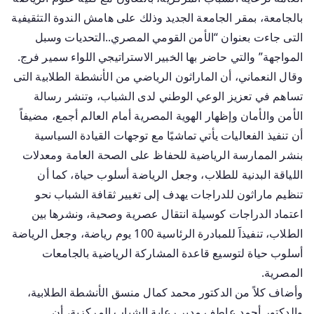
بالجامعة، بمقر الجامعة الجديد وذلك على هامش الندوة التثقيفية
التى جاءت بعنوان “الأمن القومي المصري..التحديات وسبل
المواجهة” والتي حاضر بها الخبير الاستراتيجي اللواء سمير فرج.
وقال النعماني، أن الماراثون الرياضي من الأنشطة الطلابية التى
تساهم في تعزيز الوعي الوطني لدى الشباب، وتنشر رسالة
الأمن والأمان وإظهار الهوية المصرية أمام العالم أجمع، مضيفاً
أن تنفيذ الفعاليات يأتي تماشيًا مع توجهات القيادة السياسية
بنشر الممارسة الرياضية للحفاظ على الصحة العامة ومعدلات
اللياقة البدنية للطلاب، وجعل الرياضة أسلوب حياة، كما أن
تنظيم ماراثون للدراجات يهدف إلى تغيير ثقافة الشباب نحو
اعتماد الدراجات كوسيلة انتقال عصرية وصحية، ونشرها بين
الطلاب، تنفيذاََ للمبادرة الرئاسية 100 يوم رياضة، وجعل الرياضة
أسلوب حياة لتوسيع قاعدة المشاركة الرياضية بالجامعات
المصرية.
وأضاف كلاً من الدكتور محمد كمال منسق الأنشطة الطلابية،
والدكتور أحمد عاطف مدير رعاية الشباب المركزية، أن