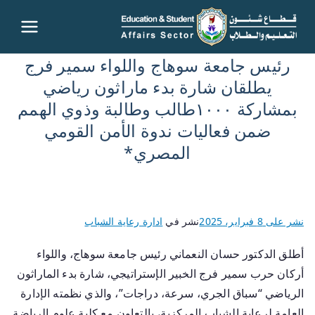
قطاع
رئيس جامعة سوهاج واللواء سمير فرج
شئون
يطلقان شارة بدء ماراثون رياضي
بمشاركة ١٠٠٠طالب وطالبة وذوي الهمم
التعليم
ضمن فعاليات ندوة الأمن القومي
والطلاب
المصري*
– جامعة
سوهاج
نشر على
8 فبراير، 2025
نشر في
ادارة رعاية الشباب
أطلق الدكتور حسان النعماني رئيس جامعة سوهاج، واللواء
أركان حرب سمير فرج الخبير الإستراتيجي، شارة بدء الماراثون
الرياضي “سباق الجري، سرعة، دراجات”، والذي نظمته الإدارة
العامة لرعاية الشباب المركزية، بالتعاون مع كلية علوم الرياضة