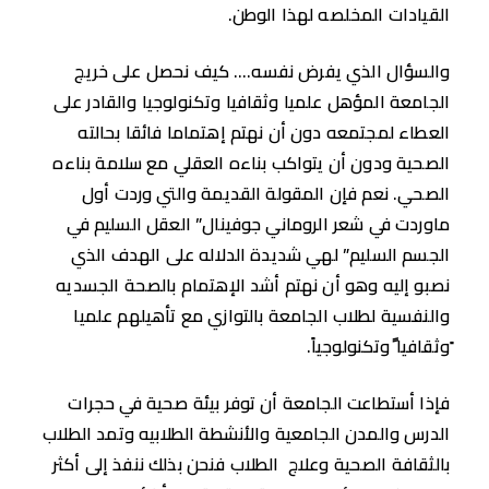
القيادات المخلصه لهذا الوطن.
والسؤال الذي يفرض نفسه…. كيف نحصل على خريج
الجامعة المؤهل علميا وثقافيا وتكنولوجيا والقادر على
العطاء لمجتمعه دون أن نهتم إهتماما فائقا بحالته
الصحية ودون أن يتواكب بناءه العقلي مع سلامة بناءه
الصحي. نعم فإن المقولة القديمة والتي وردت أول
ماوردت في شعر الروماني جوفينال” العقل السليم في
الجسم السليم” لهي شديدة الدلاله على الهدف الذي
نصبو إليه وهو أن نهتم أشد الإهتمام بالصحة الجسديه
والنفسية لطلاب الجامعة بالتوازي مع تأهيلهم علميا
ًوثقافيا ًوتكنولوجياً.
فإذا أستطاعت الجامعة أن توفر بيئة صحية في حجرات
الدرس والمدن الجامعية والأنشطة الطلابيه وتمد الطلاب
بالثقافة الصحية وعلاج الطلاب فنحن بذلك ننفذ إلى أكثر