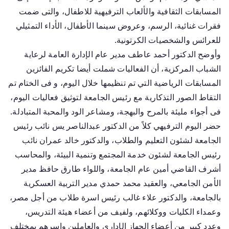
المسابقات الثقافية والألعاب الترفيهية للاطفال، والتى ضمت
فقرات غنائية، الرسم، وعروض سينما الأطفال، الأداء التمثيلي
للعرائس والشخصيات الكرتونية.
وأوضح الدكتور أحمد عاطف مدير عام الإدارة العامة لرعاية
الشباب المركزية، أن الفعاليات شملت أيضا تكريم الفائزين
المسابقات الرياضية التي تم تنظيمها خلال اليوم، و فى الختام تم
التقاط الصور التذكارية مع رئيس الجامعة لتوثيق فعاليات اليوم،
فى أجواء مليئة بالمرح والبهجة، ومشاعر الود والمحبة المتبادلة.
حضر اليوم الترفيهي كلاً من الدكتور عبدالناصر يس نائب رئيس
الجامعة لشئون التعليم والطلاب، والدكتور خالد عمران نائب
رئيس الجامعة لشئون خدمة المجتمع وتنمية البيئة، والمحاسب
أشرف القاضي أمين عام الجامعة، واللواء طارق حافظ مدير
الأمن الجامعي، والعقيد محمد حمدي مدير التربية العسكرية
بالجامعة، والدكتور علاء غالب رئيس اسرة طلاب من أجل مصر،
وعمداء الكليات ووكلائهم، ولفيف من أعضاء هيئة التدريس،
وعدد كبير من أعضاء الجهاز الإداري والعاملين واسرهم بمختلف