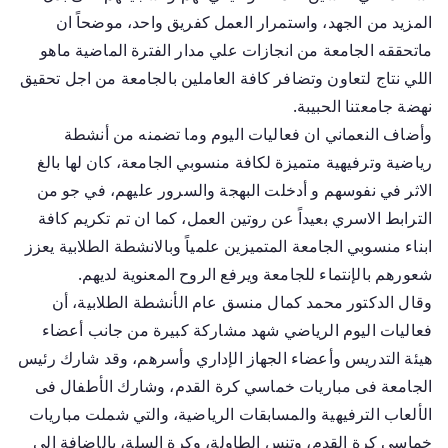
المزيد من الجهد، واستمرار العمل كفريق واحد، موضحاً ان
ماتحققه الجامعة من انجازات علي مدار الفترة الماضية ماهو
اللي نتاج لتعاون وتضافر كافة العاملين بالجامعة من اجل تحقيق
نهضة جامعتنا الحبيبة.
وأضاف النعماني ان فعاليات اليوم وما تضمنه من أنشطة
رياضية وترفيهية متميزة لكافة منسوبي الجامعة، كان لها بالغ
الاثر في نفوسهم و أدخلت البهجة والسرور عليهم، في جو من
الترابط الاسري بعيداً عن روتين العمل، كما ان تم تكريم كافة
ابناء منسوبي الجامعة المتميزين علمياً وبالانشطة الطلابية يعزز
شعورهم بالإنتماء للجامعة ويرفع الروح المعنوية لديهم.
وقال الدكتور محمد كمال منسق عام الأنشطة الطلابية، أن
فعاليات اليوم الرياضي شهد مشاركة كبيرة من جانب أعضاء
هيئة التدريس وأعضاء الجهاز الإداري وأسرهم، وقد شارك رئيس
الجامعة فى مباريات خماسي كرة القدم، وشارك الأطفال فى
الألعاب الترفيهية والمسابقات الرياضية، والتي شملت مباريات
خماسي كرة القدم، وتنس الطاولة، وكرة السلة، بالإضافة إلى