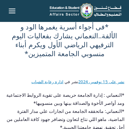
قطاع
*فى أجواء أسرية يغمرها الود و
شئون
الألفة..النعماني يشارك بفعاليات اليوم
الترفيهي الرياضي الأول ويكرم أبناء
التعليم
منسوبي الجامعة المتميزين*
والطلاب
– جامعة
نشر على
15 نوفمبر، 2024
نشر في
ادارة رعاية الشباب
سوهاج
*النعماني : إدارة الجامعة حريصة على تقوية الروابط الاجتماعية
ومد أواصر الأخوة والصداقة بينها وبين منسوبيها*
*النعماني: ماتحققه الجامعة من انجازات علي مدار الفترة
الماضية، ماهو اللي نتاج لتعاون وتضافر جهود كافة العاملين من
أجل تحقيق نهضة جامعتنا الحبيبة.*