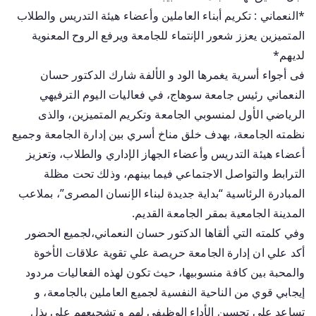
*النعماني : تكريم أبناء العاملين وأعضاء هيئة التدريس والطلاب
المتميزين يعزز شعور الإنتماء للجامعة ويرفع الروح المعنوية
لديهم*
فى أجواء أسرية يغمرها الود و الألفة شارك الدكتور حسان
النعماني رئيس جامعة سوهاج، في فعاليات اليوم الترفيهي
الرياضي الأول لمنسوبي الجامعة وتكريم المتميزين، والذى
نظمته الجامعة، بهدف خلق مناخ أسري بين إدارة الجامعة وجميع
أعضاء هيئة التدريس وأعضاء الجهاز الإداري والطلاب، وتعزيز
الترابط والتواصل الاجتماعي فيما بينهم، وذلك تحت مظلة
المبادرة الرئاسية “بداية جديدة لبناء الإنسان المصرى”، بملاعب
المدينة الجامعية بمقر الجامعة القديم.
وفي كلمته التي ألقاها الدكتور حسان النعماني،لجميع الحضور
أكد علي ان إدارة الجامعة حريصة علي تقوية علاقات الأخوة
والمحبة بين كافة منسوبيها، حيث تكون لهذه الفعاليات مردود
إيجابي قوي من الناحية النفسية لجميع العاملين بالجامعة، و
تساعد علي تحسين الأداء الوظيفي لهم و تشجيعهم على بذل