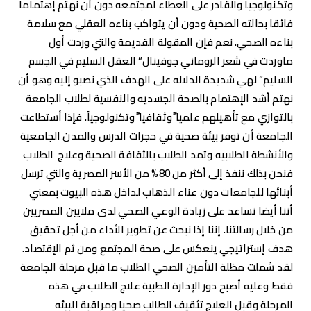
وتكنولوجيا والقادر على العطاء لمجتمعه دون أن نهتم إهتماما
فائقا بحالته الصحية ودون أن يتواكب بناءه العقلي مع سلامة
بناءه الصحي. نعم فإن المقولة القديمة والتي وردت أول
ماوردت في شعر الروماني جوفينال” العقل السليم في الجسم
السليم” لهي شديدة الدلاله على الهدف الذي نصبو إليه وهو أن
نهتم أشد الإهتمام بالصحة الجسديه والنفسية لطلاب الجامعة
بالتوازي مع تأهيلهم علميا ًوثقافيا ًوتكنولوجياً.
فإذا أستطاعت
الجامعة أن توفر بيئة صحية في حجرات الدرس والمدن الجامعية
والأنشطة الطلابيه وتمد الطلاب بالثقافة الصحية وعلاج الطلاب
فنحن بذلك ننفذ إلى أكثر من 80% من الأسر المصرية والتي ترسل
أبنائها للجامعات دون عناء الذهاب لداخل هذه البيوت بمعني
أننا أيضا نساعد على زيادة الوعي الصحي لدى ملايين المصريين
من خلال رسالتنا. إننا إذا نبحث عن تطوير الأداء من أجل تحقيق
هدف إستراتيجي ينعكس على صحة المجتمع ومن ثم الإقتصاد.
لقد شملت مظلة التأمين الصحي الطلاب ما قبل مرحلة الجامعة
فقط وعليه أصبح دور الإدارة الطبية علاج الطلاب في هذه
المرحلة وقبل العلاج تثقيف الطالب صحيا ومراقبة البيئه