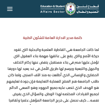
قطاع
شئون
التعليم
كلمة مدير الادارة العامة للشئون الطبية
والطلاب
لما كانت الجامعة هي القاطرة العلمية والبحثية التي تقود
حركة الأمم والتي يقع على عاتقها مهمة بناء العقول التي
– جامعة
تؤمل عليها مصر في بناء مستقبل ينفض عنها ركام التخلف
والجهل والتبعية ويرسم لها طريق الأمل في غد يعيد لها دورها
سوهاج
الحضاري والإنساني الذي أطلعت به منذ الآف السنين. ولما كان
طلاب الجامعة هم المنتج للعملية التعليمة فإن جودة تعليمهم
هو الهدف الذي تنصب عليه جميع الجهود وهو السعي الدائم
لجميع القيادات المخلصه لهذا الوطن.
والسؤال الذي يفرض
نفسه…. كيف نحصل على خريج الجامعة المؤهل علميا وثقافيا