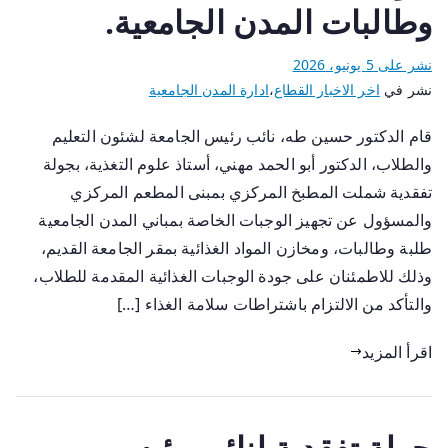
وطالبات المدن الجامعية.
نشر على
5 يونيو، 2026
نشر في
اخر الاخبار القطاع
،
ادارة المدن الجامعية
قام الدكتور حسين طه، نائب رئيس الجامعة لشئون التعليم
والطلاب، الدكتور أبو الحمد مهني، أستاذ علوم التغذية، بجولة
تفقدية شملت المطبخ المركزي بمبنى المطعم المركزي
والمسؤول عن تجهيز الوجبات الخاصة بمباني المدن الجامعية
طلبة وطالبات، ومخازن المواد الغذائية بمقر الجامعة القديم،
وذلك للاطمئنان على جودة الوجبات الغذائية المقدمة للطلاب،
والتأكد من الالتزام باشتراطات سلامة الغذاء […]
اقرأ المزيد
جولة تفقدية لنائب رئيس