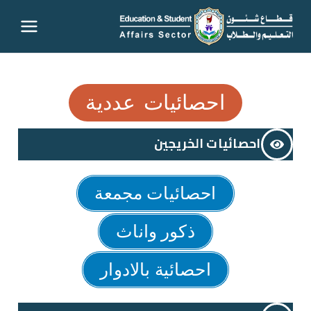
قطاع
شئون
احصائيات عددية
التعليم
احصائيات الخريجين
والطلاب
– جامعة
احصائيات مجمعة
سوهاج
ذكور واناث
احصائية بالادوار