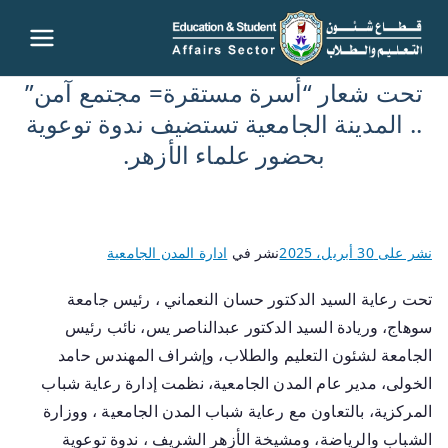
قطاع
تحت شعار “أسرة مستقرة= مجتمع آمن”
شئون
.. المدينة الجامعية تستضيف ندوة توعوية
بحضور علماء الأزهر.
التعليم
والطلاب
نشر على
30 أبريل، 2025
نشر في
ادارة المدن الجامعية
– جامعة
تحت رعاية السيد الدكتور حسان النعماني ، رئيس جامعة
سوهاج
سوهاج، وريادة السيد الدكتور عبدالناصر يس، نائب رئيس
الجامعة لشئون التعليم والطلاب، وإشراف المهندس حامد
الخولى، مدير عام المدن الجامعية، نظمت إدارة رعاية شباب
المركزية، بالتعاون مع رعاية شباب المدن الجامعية ، ووزارة
الشباب والرياضة، ومشيخة الأزهر الشريف ، ندوة توعوية