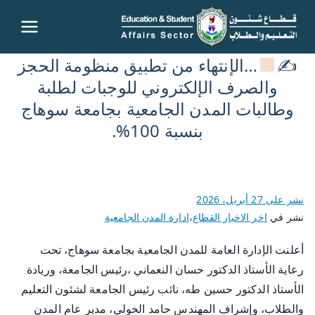
قطاع
✍
…الإنتهاء من تطبيق منظومة الحجز
شئون
والصرف الإلكتروني للوجبات لطلبة
وطالبات المدن الجامعية بجامعة سوهاج
التعليم
بنسبة 100%.
والطلاب
– جامعة
نشر على
27 أبريل، 2026
سوهاج
نشر في
اخر الاخبار القطاع
،
ادارة المدن الجامعية
أعلنت الإدارة العامة للمدن الجامعية بجامعة سوهاج، تحت
رعاية الأستاذ الدكتور حسان النعماني ،رئيس الجامعة، وريادة
الأستاذ الدكتور حسين طه، نائب رئيس الجامعة لشئون التعليم
والطلاب، وإشراف المهندس حامد الخولي، مدير عام المدن