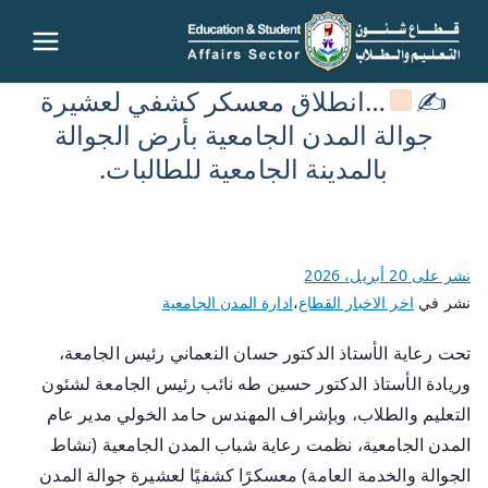
قطاع
✍
…انطلاق معسكر كشفي لعشيرة
شئون
جوالة المدن الجامعية بأرض الجوالة
بالمدينة الجامعية للطالبات.
التعليم
والطلاب
نشر على
20 أبريل، 2026
– جامعة
نشر في
اخر الاخبار القطاع
،
ادارة المدن الجامعية
سوهاج
تحت رعاية الأستاذ الدكتور حسان النعماني رئيس الجامعة،
وريادة الأستاذ الدكتور حسين طه نائب رئيس الجامعة لشئون
التعليم والطلاب، وبإشراف المهندس حامد الخولي مدير عام
المدن الجامعية، نظمت رعاية شباب المدن الجامعية (نشاط
الجوالة والخدمة العامة) معسكرًا كشفيًا لعشيرة جوالة المدن