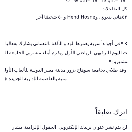
” width=”18″ height=”18″ />
كل التفاعلات:
٥٢
هاني بديوي، وHend Hosne و٥٠ شخصًا آخر
*فى أجواء أسرية يغمرها الود و الألفة..النعماني يشارك بفعاليا
ت اليوم الترفيهي الرياضي الأول ويكرم أبناء منسوبي الجامعة ال
متميزين*
وفد طلابي بجامعة سوهاج يزور مدينة مصر الدولية للألعاب الأول
مبية بالعاصمة الإدارية الجديدة
اترك تعليقاً
لن يتم نشر عنوان بريدك الإلكتروني.
الحقول الإلزامية مشار