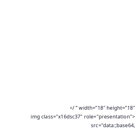
” width=”18″ height=”18″ />
<img class="x16dsc37" role="presentation"
src="data:;base64,