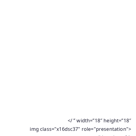
” width=”18″ height=”18″ />
<img class="x16dsc37" role="presentation"