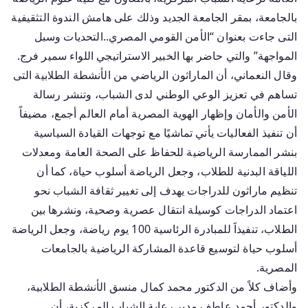
بالجامعة، بمقر الجامعة الجديد وذلك على هامش الندوة التثقيفية
التى جاءت بعنوان “الأمن القومي المصري..التحديات وسبل
المواجهة” والتي حاضر بها الخبير الاستراتيجي اللواء سمير فرج.
وقال النعماني، أن الماراثون الرياضي من الأنشطة الطلابية التى
تساهم في تعزيز الوعي الوطني لدى الشباب، وتنشر رسالة
الأمن والأمان وإظهار الهوية المصرية أمام العالم أجمع، مضيفاً
أن تنفيذ الفعاليات يأتي تماشيًا مع توجهات القيادة السياسية
بنشر الممارسة الرياضية للحفاظ على الصحة العامة ومعدلات
اللياقة البدنية للطلاب، وجعل الرياضة أسلوب حياة، كما أن
تنظيم ماراثون للدراجات يهدف إلى تغيير ثقافة الشباب نحو
اعتماد الدراجات كوسيلة انتقال عصرية وصحية، ونشرها بين
الطلاب، تنفيذاََ للمبادرة الرئاسية 100 يوم رياضة، وجعل الرياضة
أسلوب حياة لتوسيع قاعدة المشاركة الرياضية بالجامعات
المصرية.
وأضاف كلاً من الدكتور محمد كمال منسق الأنشطة الطلابية،
والدكتور أحمد عاطف مدير رعاية الشباب المركزية، أن