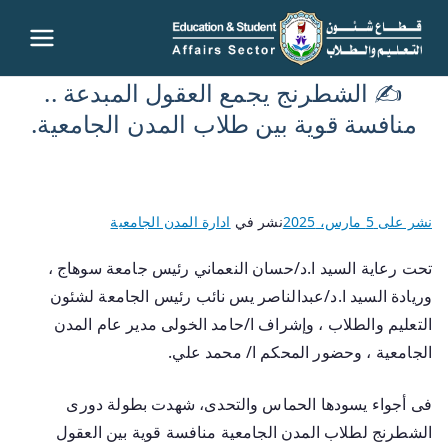
قطاع
✍️ الشطرنج يجمع العقول المبدعة ..
شئون
منافسة قوية بين طلاب المدن الجامعية.
التعليم
والطلاب
نشر على
5 مارس، 2025
نشر في
ادارة المدن الجامعية
– جامعة
تحت رعاية السيد ا.د/حسان النعماني رئيس جامعة سوهاج ،
وريادة السيد ا.د/عبدالناصر يس نائب رئيس الجامعة لشئون
سوهاج
التعليم والطلاب ، وإشراف ا/حامد الخولى مدير عام المدن
الجامعية ، وحضور المحكم ا/ محمد علي.
فى أجواء يسودها الحماس والتحدى، شهدت بطولة دورى
الشطرنج لطلاب المدن الجامعية منافسة قوية بين العقول