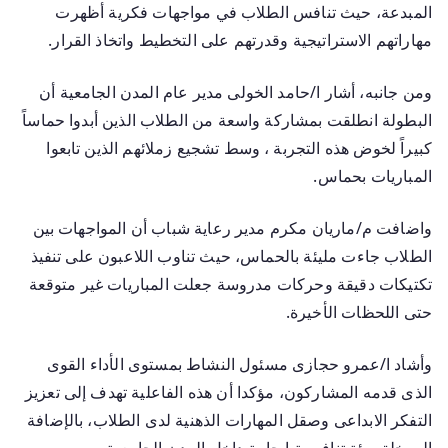
المبدعة، حيث تنافس الطلاب في مواجهات فكرية أظهرت
مهاراتهم الاستراتيجية وقدرتهم على التخطيط واتخاذ القرار.
ومن جانبه، أشار ا/حامد الخولى مدير عام المدن الجامعية أن
البطولة انطلقت بمشاركة واسعة من الطلاب الذين أبدوا حماساً
كبيراً لخوض هذه التجربة ، وسط تشجيع زملائهم الذين تابعوا
المباريات بحماس.
واضافت م/ماريان مكرم مدير رعاية شباب أن المواجهات بين
الطلاب جاءت مليئة بالحماس، حيث تناوب اللاعبون على تنفيذ
تكتيكات دقيقة وحركات مدروسة جعلت المباريات غير متوقعة
حتى اللحظات الأخيرة.
وأشاد ا/عمرو حجازى مسئول النشاط بمستوى الأداء القوى
الذى قدمه المشاركون، مؤكدا أن هذه الفاعلية تهدف إلى تعزيز
التفكر الابداعى وصقل المهارات الذهنية لدى الطلاب، بالإضافة
إلى خلق بيئة تنافسية إيجابية داخل المدن الجامعية.